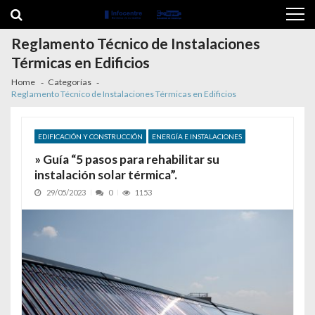
Skip to navigation
Skip to content
Reglamento Técnico de Instalaciones
Térmicas en Edificios
Home
Categorías
Reglamento Técnico de Instalaciones Térmicas en Edificios
EDIFICACIÓN Y CONSTRUCCIÓN
ENERGÍA E INSTALACIONES
» Guía “5 pasos para rehabilitar su
instalación solar térmica”.
29/05/2023
0
1153