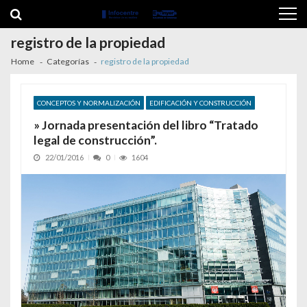
Skip to navigation
Skip to content
registro de la propiedad
Home
Categorías
registro de la propiedad
CONCEPTOS Y NORMALIZACIÓN
EDIFICACIÓN Y CONSTRUCCIÓN
» Jornada presentación del libro “Tratado
legal de construcción”.
22/01/2016
0
1604