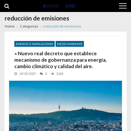
Skip to navigation
Skip to content
reducción de emisiones
Home
Categorías
reducción de emisiones
ENERGÍA E INSTALACIONES
MEDIO AMBIENTE
» Nuevo real decreto que establece
mecanismo de gobernanza para energía,
cambio climático y calidad del aire.
24/02/2025
0
2268