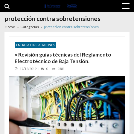
Skip to navigation
Skip to content
protección contra sobretensiones
Home
Categorías
protección contra sobretensiones
ENERGÍA E INSTALACIONES
» Revisión guías técnicas del Reglamento
Electrotécnico de Baja Tensión.
17/12/2019
0
2581