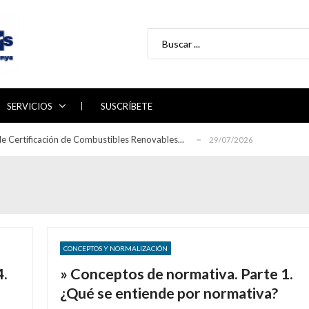
Search for:
 directrices para la auditoría de sistemas ...
29/06/2026
abajo 2026-2030 del Plan Nacional de Adaptac...
22/06/2026
SERVICIOS
SUSCRÍBETE
ón de la línea de alimentación en la rec...
17/06/2026
e Certificación de Combustibles Renovables...
29/07/2026
eglamento sobre seguridad contra incendio...
30/06/2026
 directrices para la auditoría de sistemas ...
29/06/2026
abajo 2026-2030 del Plan Nacional de Adaptac...
22/06/2026
ón de la línea de alimentación en la rec...
17/06/2026
e Certificación de Combustibles Renovables...
29/07/2026
CONCEPTOS Y NORMALIZACIÓN
eglamento sobre seguridad contra incendio...
30/06/2026
4.
» Conceptos de normativa. Parte 1.
 directrices para la auditoría de sistemas ...
29/06/2026
¿Qué se entiende por normativa?