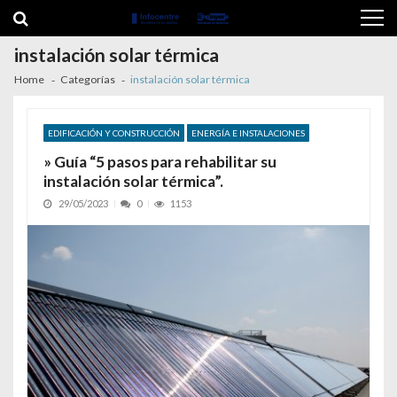
Skip to navigation
Skip to content
instalación solar térmica
Home
Categorías
instalación solar térmica
EDIFICACIÓN Y CONSTRUCCIÓN
ENERGÍA E INSTALACIONES
» Guía “5 pasos para rehabilitar su
instalación solar térmica”.
29/05/2023
0
1153