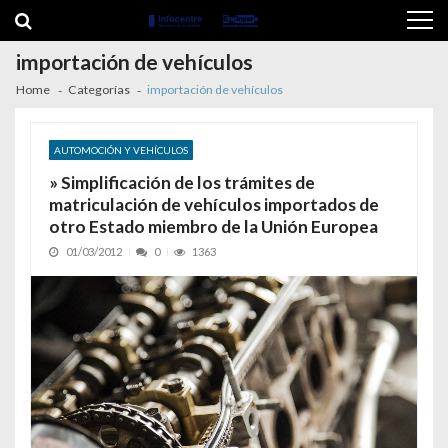
Skip to navigation
Skip to content
importación de vehículos
Home
Categorías
importación de vehículos
AUTOMOCIÓN Y VEHÍCULOS
» Simplificación de los trámites de
matriculación de vehículos importados de
otro Estado miembro de la Unión Europea
01/03/2012
0
1363