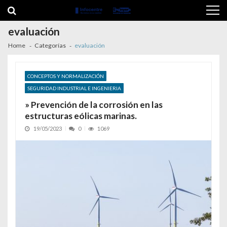
Skip to navigation
Skip to content
evaluación
Home
Categorías
evaluación
CONCEPTOS Y NORMALIZACIÓN
SEGURIDAD INDUSTRIAL E INGENIERIA
» Prevención de la corrosión en las
estructuras eólicas marinas.
19/05/2023
0
1069