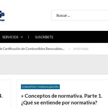
Search for:
 directrices para la auditoría de sistemas ...
29/06/2026
abajo 2026-2030 del Plan Nacional de Adaptac...
22/06/2026
SERVICIOS
SUSCRÍBETE
ón de la línea de alimentación en la rec...
17/06/2026
e Certificación de Combustibles Renovables...
29/07/2026
eglamento sobre seguridad contra incendio...
30/06/2026
 directrices para la auditoría de sistemas ...
29/06/2026
abajo 2026-2030 del Plan Nacional de Adaptac...
22/06/2026
ón de la línea de alimentación en la rec...
17/06/2026
e Certificación de Combustibles Renovables...
29/07/2026
CONCEPTOS Y NORMALIZACIÓN
eglamento sobre seguridad contra incendio...
30/06/2026
4.
» Conceptos de normativa. Parte 1.
 directrices para la auditoría de sistemas ...
29/06/2026
¿Qué se entiende por normativa?