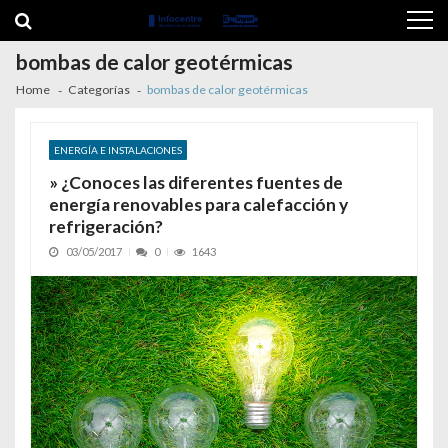
Skip to navigation
Skip to content
bombas de calor geotérmicas
Home
Categorías
bombas de calor geotérmicas
ENERGÍA E INSTALACIONES
» ¿Conoces las diferentes fuentes de
energía renovables para calefacción y
refrigeración?
03/05/2017
0
1643