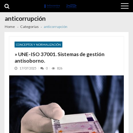
Skip to navigation
Skip to content
anticorrupción
Home
Categorías
anticorrupción
CONCEPTOS Y NORMALIZACIÓN
» UNE-ISO 37001. Sistemas de gestión
antisoborno.
17/07/2025
0
826