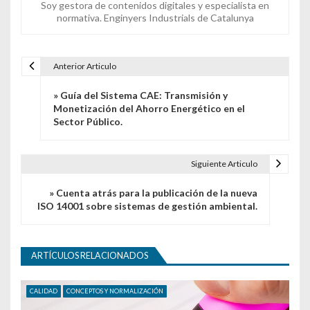
Soy gestora de contenidos digitales y especialista en
normativa. Enginyers Industrials de Catalunya
Anterior Articulo
Navegación de entradas
» Guía del Sistema CAE: Transmisión y
Monetización del Ahorro Energético en el
Sector Público.
Siguiente Articulo
» Cuenta atrás para la publicación de la nueva
ISO 14001 sobre sistemas de gestión ambiental.
ARTÍCULOS RELACIONADOS
CALIDAD
CONCEPTOS Y NORMALIZACIÓN