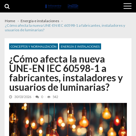
Skip to navigation
Skip to content
Home
Energía e instalaciones
¿Cómo afecta la nueva UNE-EN IEC 60598-1 a fabricantes, instaladores y
usuarios de luminarias?
CONCEPTOS Y NORMALIZACIÓN
ENERGÍA E INSTALACIONES
¿Cómo afecta la nueva
UNE-EN IEC 60598-1 a
fabricantes, instaladores y
usuarios de luminarias?
30/03/2026
0
542