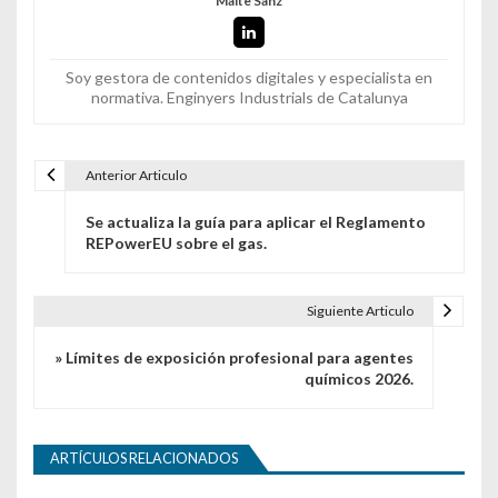
Maite Sanz
Soy gestora de contenidos digitales y especialista en
normativa. Enginyers Industrials de Catalunya
Anterior Articulo
Navegación de entradas
Se actualiza la guía para aplicar el Reglamento
REPowerEU sobre el gas.
Siguiente Articulo
» Límites de exposición profesional para agentes
químicos 2026.
ARTÍCULOS RELACIONADOS