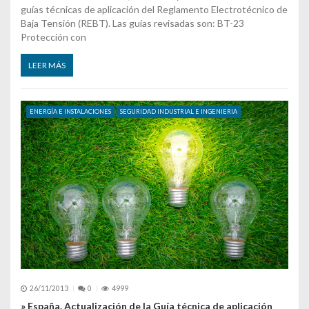
guías técnicas de aplicación del Reglamento Electrotécnico de
Baja Tensión (REBT). Las guías revisadas son: BT-23
Protección con
LEER MÁS
ENERGÍA E INSTALACIONES
SEGURIDAD INDUSTRIAL E INGENIERIA
26/11/2013
0
4999
» España. Actualización de la Guía técnica de aplicación