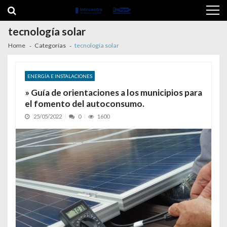
Skip to navigation
Skip to content
tecnología solar
Home
Categorías
tecnología solar
ENERGÍA E INSTALACIONES
» Guía de orientaciones a los municipios para
el fomento del autoconsumo.
25/05/2022
0
1600