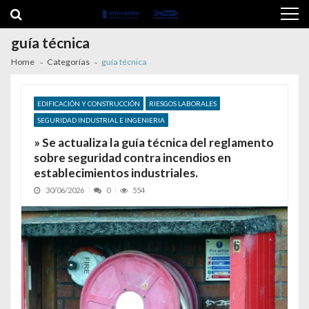
Skip to navigation
Skip to content
guía técnica
Home
Categorías
guía técnica
EDIFICACIÓN Y CONSTRUCCIÓN
RIESGOS LABORALES
SEGURIDAD INDUSTRIAL E INGENIERIA
» Se actualiza la guía técnica del reglamento
sobre seguridad contra incendios en
establecimientos industriales.
30/06/2026
0
554