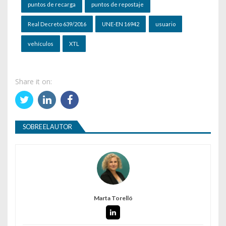
puntos de recarga
puntos de repostaje
Real Decreto 639/2016
UNE-EN 16942
usuario
vehículos
XTL
Share it on:
SOBRE EL AUTOR
Marta Torelló