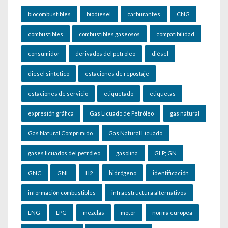
biocombustibles
biodiesel
carburantes
CNG
combustibles
combustibles gaseosos
compatibilidad
consumidor
derivados del petróleo
diésel
diesel sintético
estaciones de repostaje
estaciones de servicio
etiquetado
etiquetas
expresión gráfica
Gas Licuado de Petróleo
gas natural
Gas Natural Comprimido
Gas Natural Licuado
gases licuados del petróleo
gasolina
GLP; GN
GNC
GNL
H2
hidrógeno
identificación
información combustibles
infraestructura alternativos
LNG
LPG
mezclas
motor
norma europea